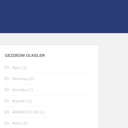
GEZDIĞIM ÜLKELER
Agra
(1)
Almanya
(2)
Amerika
(7)
Arjantin
(1)
ARNAVUTLUK
(1)
Atina
(1)