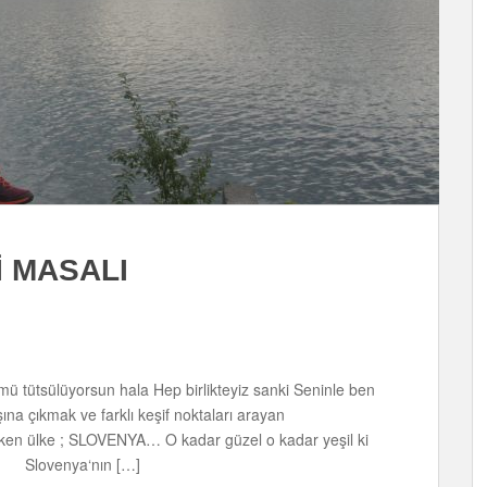
İ MASALI
ü tütsülüyorsun hala Hep birlikteyiz sanki Seninle ben
a çıkmak ve farklı keşif noktaları arayan
ereken ülke ; SLOVENYA… O kadar güzel o kadar yeşil ki
il… Slovenya‘nın […]