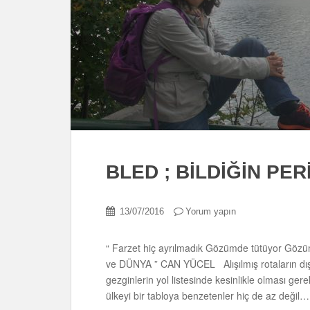
BLED ; BİLDİĞİN PER
13/07/2016
Yorum yapın
“ Farzet hiç ayrılmadık Gözümde tütüyor Gözüm
ve DÜNYA ” CAN YÜCEL Alışılmış rotaların dışın
gezginlerin yol listesinde kesinlikle olması g
ülkeyi bir tabloya benzetenler hiç de az değ