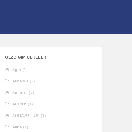
GEZDIĞIM ÜLKELER
Agra
(1)
Almanya
(2)
Amerika
(7)
Arjantin
(1)
ARNAVUTLUK
(1)
Atina
(1)