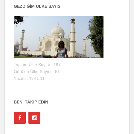
GEZDİĞİM ÜLKE SAYISI
Toplam Ülke Sayısı : 197
Görülen Ülke Sayısı : 81
Yüzde : % 41.11
BENI TAKIP EDIN