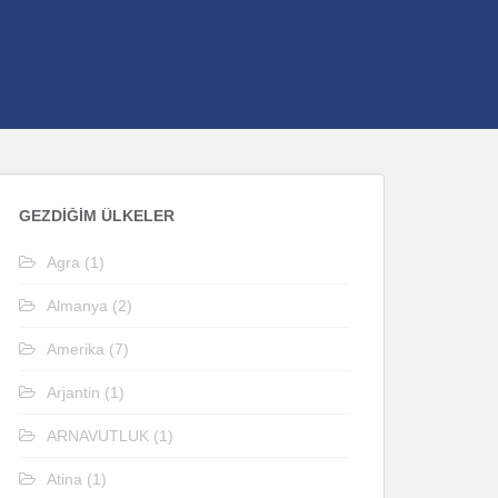
GEZDIĞIM ÜLKELER
Agra
(1)
Almanya
(2)
Amerika
(7)
Arjantin
(1)
ARNAVUTLUK
(1)
Atina
(1)