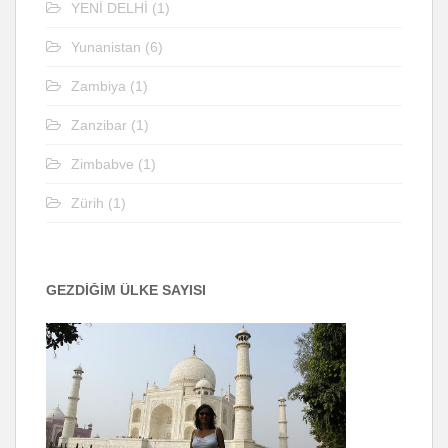
YENİ DELHİ
(1)
Yunanistan
(6)
Zambiya
(1)
Zanzibar
(1)
Zimbabve
(1)
Zürih
(1)
GEZDİĞİM ÜLKE SAYISI