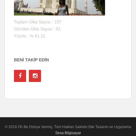
Toplam Ülke Sayısı : 197
Görülen Ülke Sayısı : 81
Yüzde : % 41.11
BENI TAKIP EDIN
© 2016 Oh Be Dünya Varmış. Tüm Hakları Saklıdır.Site Tasarım ve Uygulama
Sesa Bilgisayar