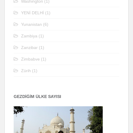
Washington
(1)
YENİ DELHİ
(1)
Yunanistan
(6)
Zambiya
(1)
Zanzibar
(1)
Zimbabve
(1)
Zürih
(1)
GEZDİĞİM ÜLKE SAYISI