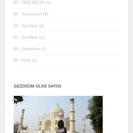
YENİ DELHİ
(1)
Yunanistan
(6)
Zambiya
(1)
Zanzibar
(1)
Zimbabve
(1)
Zürih
(1)
GEZDİĞİM ÜLKE SAYISI