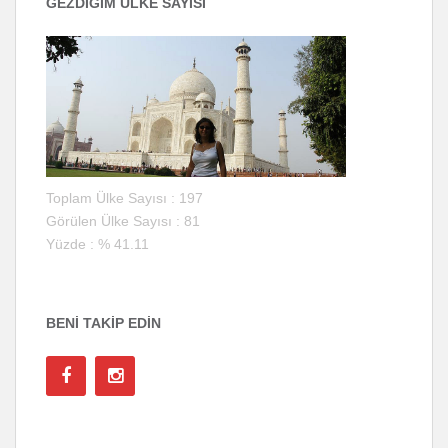
GEZDİĞİM ÜLKE SAYISI
Toplam Ülke Sayısı : 197
Görülen Ülke Sayısı : 81
Yüzde : % 41.11
BENI TAKIP EDIN