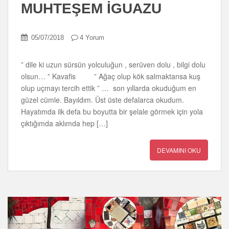
MUHTEŞEM İGUAZU
05/07/2018
4 Yorum
” dile ki uzun sürsün yolculuğun , serüven dolu , bilgi dolu
olsun… ” Kavafis ” Ağaç olup kök salmaktansa kuş
olup uçmayı tercih ettik ” … son yıllarda okuduğum en
güzel cümle. Bayıldım. Üst üste defalarca okudum.
Hayatımda ilk defa bu boyutta bir şelale görmek için yola
çıktığımda aklımda hep […]
DEVAMINI OKU