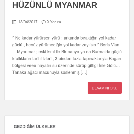
HÜZÜNLÜ MYANMAR
18/04/2017
9 Yorum
‘’ Ne kadar yürürsen yürü ; arkanda bıraktığın yol kadar
güçlü , henüz yürümediğin yol kadar zayıfsın ‘’ Boris Vian
Myanmar ; eski ismi ile Birmanya ya da Burma’da güçlü
krallıkların tarihi izleri , 3 binden fazla tapınaklarıyla Bagan
bölgesi veee hayatın su üzerinde sürüp gittiği İnle Gölü…
Tanaka ağacı macunuyla süslenmiş […]
DEVAMINI OKU
GEZDIĞIM ÜLKELER