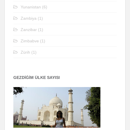
Yunanistan
(6)
Zambiya
(1)
Zanzibar
(1)
Zimbabve
(1)
Zürih
(1)
GEZDİĞİM ÜLKE SAYISI